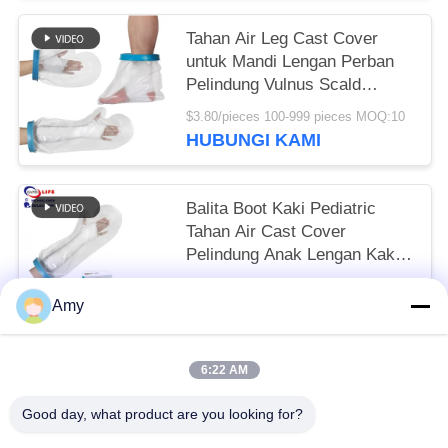
Tahan Air Leg Cast Cover
untuk Mandi Lengan Perban
Pelindung Vulnus Scald
Membakar Luka Pergelangan
$3.80/pieces 100-999 pieces MOQ:10
Kaki
HUBUNGI KAMI
Balita Boot Kaki Pediatric
Tahan Air Cast Cover
Pelindung Anak Lengan Kaki
Tangan Kolam Renang
To be negociated MOQ:10
Amy
HUBUNGI KAMI
6:22 AM
Bad Request
Semua
Good day, what product are you looking for?