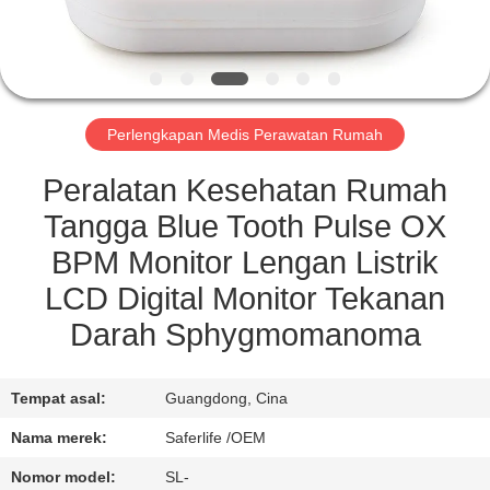
KUALITAS
HUBUNGI
KAMI
Perlengkapan Medis Perawatan Rumah
BERITA
Peralatan Kesehatan Rumah
Tangga Blue Tooth Pulse OX
KASUS-
BPM Monitor Lengan Listrik
KASUS
LCD Digital Monitor Tekanan
Darah Sphygmomanoma
MINTA
KUTIPAN
Tempat asal:
Guangdong, Cina
Nama merek:
Saferlife /OEM
SITEMAP
Nomor model:
SL-