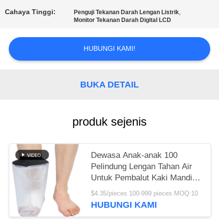
Cahaya Tinggi:
,
Penguji Tekanan Darah Lengan Listrik
KEBIJAKAN
Monitor Tekanan Darah Digital LCD
PRIVASI
HUBUNGI KAMI!
BUKA DETAIL
produk sejenis
Dewasa Anak-anak 100
Pelindung Lengan Tahan Air
Untuk Pembalut Kaki Mandi
Berenang
$4.35/pieces 100-999 pieces MOQ:10
HUBUNGI KAMI