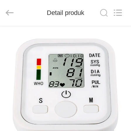
2026
Saferlife
Products
Co.,
Detail produk
Ltd..
All
Rights
Reserved.
RUMAH
PRODUK
TENTANG
KAMI
TUR
PABRIK
KONTROL