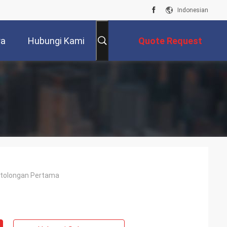
Indonesian
ra
Hubungi Kami
Quote Request
Suatu
rtolongan Pertama