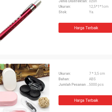
Jenis Disinfektan:
ozon
Ukuran:
12,5*1*1cm
Stok:
Ya.
Harga Terbaik
Ukuran:
7 * 3,5 cm
Bahan:
ABS
Jumlah Pesanan Minimum:
5000 pcs
Harga Terbaik