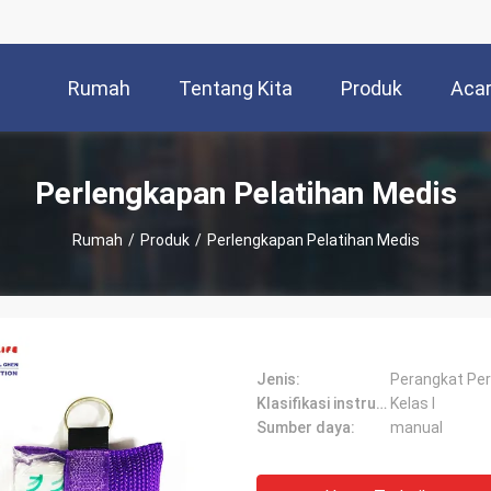
Rumah
Tentang Kita
Produk
Aca
Perlengkapan Pelatihan Medis
Rumah
/
Produk
/
Perlengkapan Pelatihan Medis
Jenis:
Perangkat Pe
Klasifikasi instrumen:
Kelas I
Sumber daya:
manual