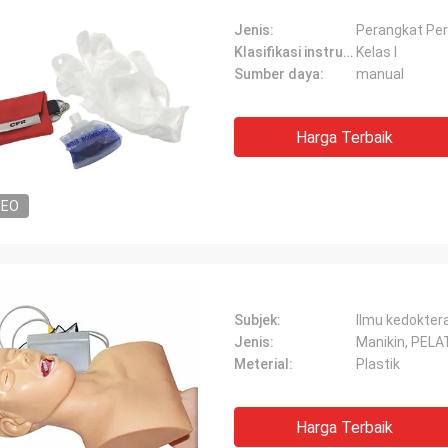
Jenis:
Perangkat Pe
Klasifikasi instrumen:
Kelas I
Sumber daya:
manual
Harga Terbaik
DEO
Subjek:
Ilmu kedokter
Jenis:
Manikin, PE
Meterial:
Plastik
Harga Terbaik