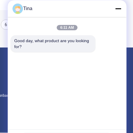
Tina
6
6:11 AM
Good day, what product are you looking 
for?
Produk
Kit Pertolongan Pertama Perjalanan
Kotak Pertolongan Pertama Portabel
Kotak P3K taktis
pribadi
Semua kategori