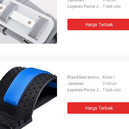
Jaminan:
3 tahun
Layanan Purna Jual:
Tidak ada
Harga Terbaik
Klasifikasi instrumen:
Kelas I
Jaminan:
3 tahun
Layanan Purna Jual:
Tidak ada
Harga Terbaik