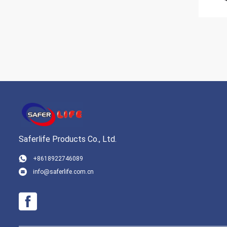
Saferlife Products Co., Ltd.
+8618922746089
info@saferlife.com.cn