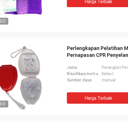
Harga Terbaik
DEO
Perlengkapan Pelatihan M
Pernapasan CPR Penyela
Jenis:
Perangkat Pe
Klasifikasi instrumen:
Kelas I
Sumber daya:
manual
Harga Terbaik
DEO