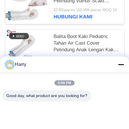
Pelindung Vulnus Scald
Membakar Luka Pergelangan
$3.80/pieces 100-999 pieces MOQ:10
Kaki
HUBUNGI KAMI
Balita Boot Kaki Pediatric
Tahan Air Cast Cover
Pelindung Anak Lengan Kaki
Tangan Kolam Renang
To be negociated MOQ:10
Harry
HUBUNGI KAMI
5:06 PM
Bad Request
Semua
Good day, what product are you looking for?
Kit Pertolongan Pertama Perjalanan
Kotak Pertolongan Pertama Portabel
Kotak P3K Taktis
Kotak Dispenser Pil