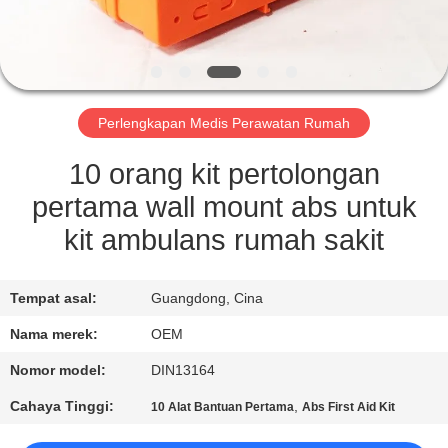
KUALITAS
HUBUNGI
KAMI
Perlengkapan Medis Perawatan Rumah
BERITA
10 orang kit pertolongan
pertama wall mount abs untuk
KASUS-
kit ambulans rumah sakit
KASUS
Tempat asal:
Guangdong, Cina
MINTA
Nama merek:
OEM
KUTIPAN
Nomor model:
DIN13164
Cahaya Tinggi:
,
10 Alat Bantuan Pertama
Abs First Aid Kit
SITEMAP