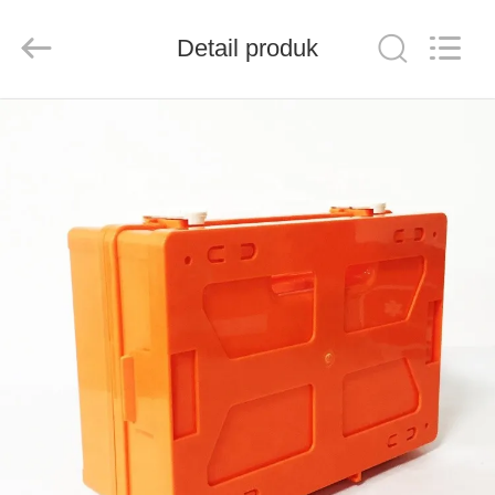
2026
Saferlife
Products
Co.,
Detail produk
Ltd..
All
Rights
Reserved.
RUMAH
PRODUK
TENTANG
KAMI
TUR
PABRIK
KONTROL