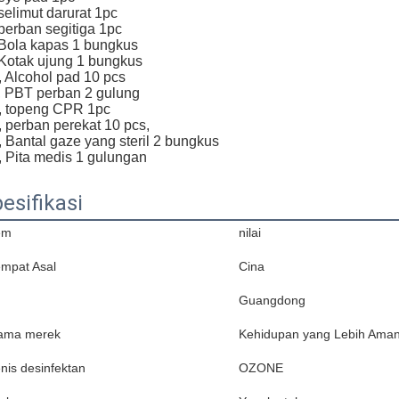
 selimut darurat 1pc
 perban segitiga 1pc
 Bola kapas 1 bungkus
 Kotak ujung 1 bungkus
, Alcohol pad 10 pcs
, PBT perban 2 gulung
, topeng CPR 1pc
, perban perekat 10 pcs,
, Bantal gaze yang steril 2 bungkus
, Pita medis 1 gulungan
esifikasi
em
nilai
mpat Asal
Cina
Guangdong
ama merek
Kehidupan yang Lebih Ama
nis desinfektan
OZONE