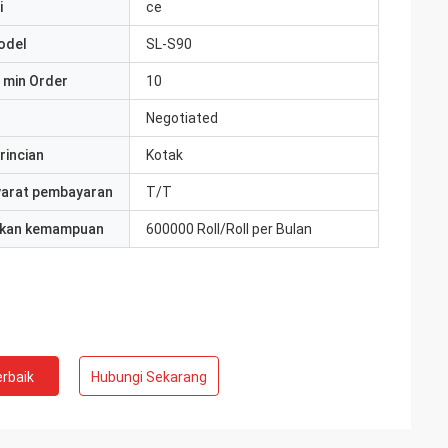
i
ce
odel
SL-S90
 min Order
10
Negotiated
rincian
Kotak
yarat pembayaran
T/T
kan kemampuan
600000 Roll/Roll per Bulan
rbaik
Hubungi Sekarang