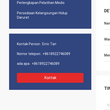
Perlengkapan Pelatihan Medis
DE
Persediaan Kelangsungan Hidup
Darurat
Nam
Wa
Kontak Person :
Erric Tan
Nomor telepon :
+8618922746089
Men
ada apa :
+8618922746089
Kontak
TI