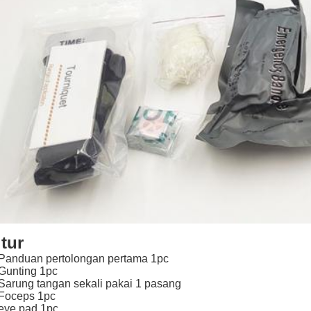
itur
 Panduan pertolongan pertama 1pc
 Gunting 1pc
 Sarung tangan sekali pakai 1 pasang
 Foceps 1pc
 eye pad 1pc