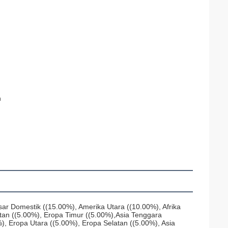
n
ar Domestik ((15.00%), Amerika Utara ((10.00%), Afrika 
tan ((5.00%), Eropa Timur ((5.00%),Asia Tenggara 
, Eropa Utara ((5.00%), Eropa Selatan ((5.00%), Asia 