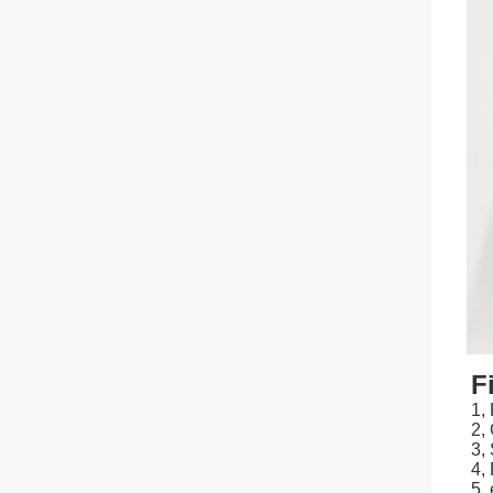
F
1,
2,
3,
4,
5,