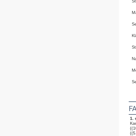
St
M
Se
Kl
S
N
M
Se
F
1. 
Kam
((1
((5