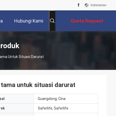
Indonesian
ra
Hubungi Kami
Quote Request
Suatu
Produk
tama Untuk Situasi Darurat
tama untuk situasi darurat
sal
Guangdong, Cina
rek
Saferlife, Saferlife