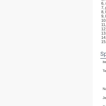
6,
7,
8,
9,
10
11
12
13
14
15
Sp
it
Te
N
Je