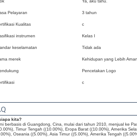
ok
Ya, aku tahu.
asa Pelayaran
3 tahun
rtifikasi Kualitas
c
asifikasi instrumen
Kelas I
tandar keselamatan
Tidak ada
ama merek
Kehidupan yang Lebih Ama
endukung
Pencetakan Logo
rtifikasi
c
AQ
siapa kita?
i berbasis di Guangdong, Cina, mulai dari tahun 2010, menjual ke Pas
0.00%), Timur Tengah ((10.00%), Eropa Barat ((10.00%), Amerika Sela
.00%), Oseania ((5.00%), Asia Timur ((5.00%), Amerika Tengah ((5.00%)