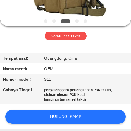
KUALITAS
HUBUNGI
KAMI
Kotak P3K taktis
BERITA
Tempat asal:
Guangdong, Cina
KASUS-
Nama merek:
OEM
KASUS
Nomor model:
S11
Cahaya Tinggi:
,
penyelenggara perlengkapan P3K taktis
MINTA
,
sisipan plester P3K kecil
lampiran tas ransel taktis
KUTIPAN
HUBUNGI KAMI!
SITEMAP