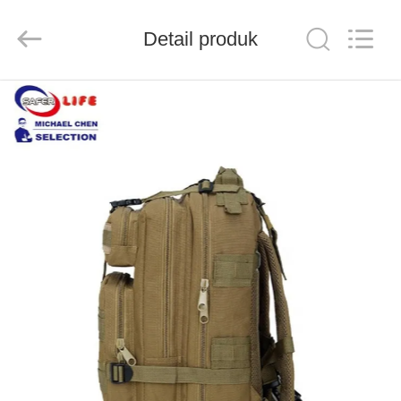
2026
Saferlife
Products
Co.,
Detail produk
Ltd..
All
Rights
Reserved.
RUMAH
PRODUK
TENTANG
KAMI
TUR
PABRIK
KONTROL