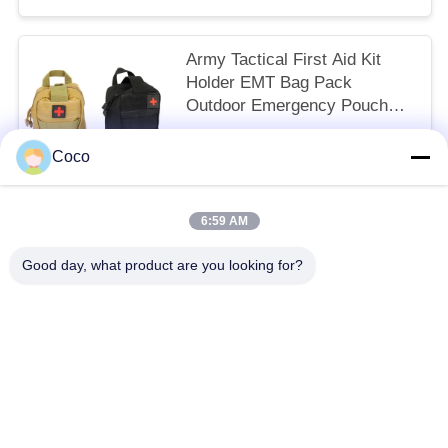
Army Tactical First Aid Kit
Holder EMT Bag Pack
Outdoor Emergency Pouch
250pcs 200 Pieces
$12.50/pieces 150-499 pieces MOQ:10
Coco
HUBUNGI KAMI
6:59 AM
Bad Request
Semua
Good day, what product are you looking for?
Kit Pertolongan Pertama Perjalanan
Kotak Pertolongan Pertama Portabel
Kotak P3K Taktis
Kotak Dispenser Pil
Perlengkapan Pertolongan Pertama
Perlengkapan Medis Perawatan Rumah