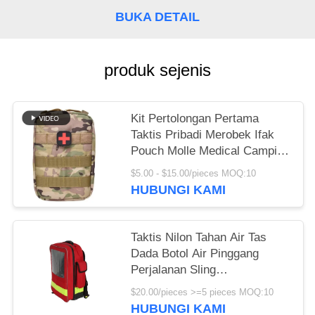
BUKA DETAIL
KEBIJAKAN
PRIVASI
produk sejenis
Kit Pertolongan Pertama
Taktis Pribadi Merobek Ifak
Pouch Molle Medical Camping
Hiking Bag
$5.00 - $15.00/pieces MOQ:10
HUBUNGI KAMI
Taktis Nilon Tahan Air Tas
Dada Botol Air Pinggang
Perjalanan Sling
Kelangsungan Hidup Ransel
$20.00/pieces >=5 pieces MOQ:10
Gear 70l
HUBUNGI KAMI